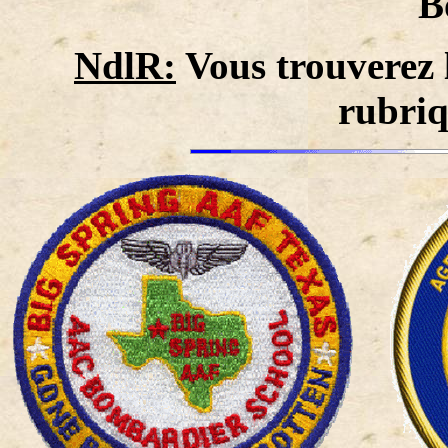
B
NdlR:
Vous trouverez l
rubriq