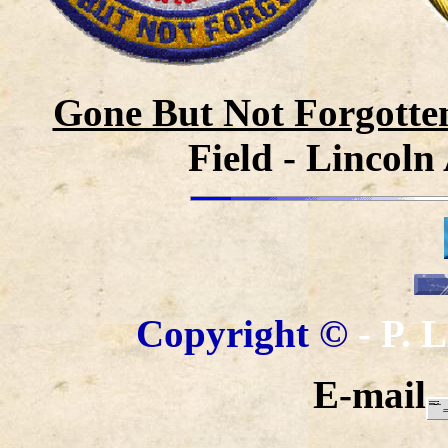
Gone But Not Forgotte
Field - Lincol
Copyright
©
- P.
E-mail