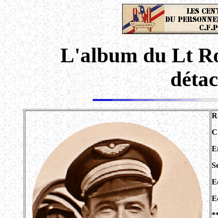
L'album du Lt R
déta
R
C
E
S
E
E
*