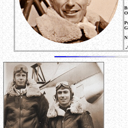
B
O
P
G
N
./