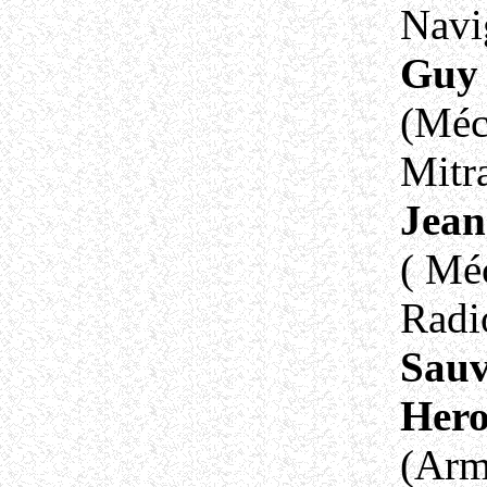
Navi
Guy 
(Méc
Mitra
Jean
( Mé
Radi
Sauv
Hero
(Arm