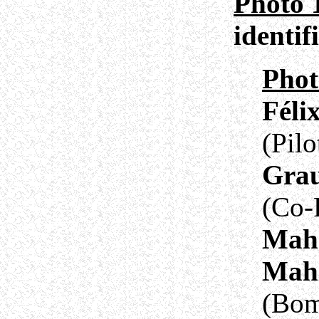
Photo 1
identifi
Phot
Féli
(Pilo
Gra
(Co-
Mah
Mah
(Bom