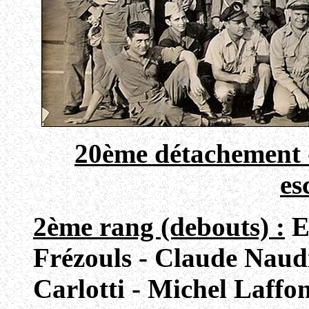
20ème détachement 
es
2ème rang (debouts) :
Et
Frézouls - Claude Naudi
Carlotti - Michel Laffo