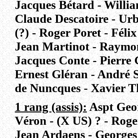
Jacques Bétard - Willi
Claude Descatoire - Urb
(?) - Roger Poret - Féli
Jean Martinot - Raymon
Jacques Conte - Pierre 
Ernest Gléran - André 
de Nuncques - Xavier Th
1 rang (assis):
Aspt Geo
Véron - (X US) ? - Roge
Jean Ardaens - Georges 