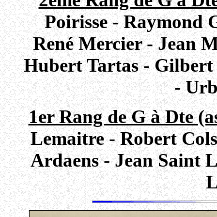
Poirisse - Raymond G
René Mercier - Jean Ma
Hubert Tartas - Gilber
- Urb
1er Rang de G à Dte (as
Lemaitre
-
Robert Col
Ardaens
-
Jean Saint 
L