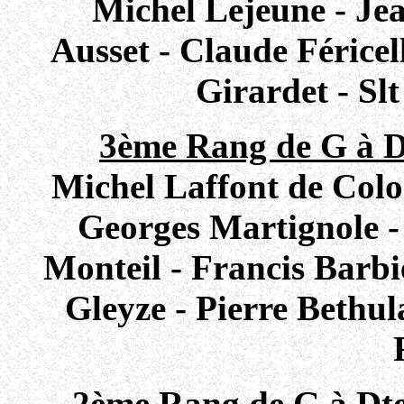
Michel Lejeune - Je
Ausset - Claude Féricel
Girardet - Sl
3ème Rang de G à D
Michel Laffont de Col
Georges Martignole -
Monteil - Francis Barbi
Gleyze - Pierre Bethu
2ème Rang de G à Dte