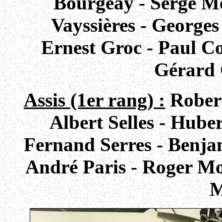
Bourgeay - Serge Met
Vayssières - Georges
Ernest Groc - Paul 
Gérard
Assis (1er rang) :
Robert
Albert Selles - Hube
Fernand Serres - Benja
André Paris - Roger Mo
M