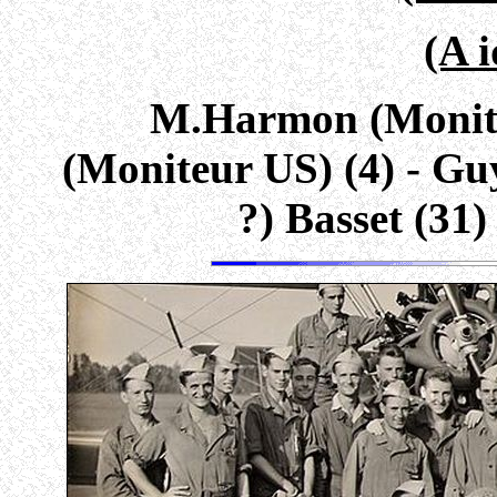
(A i
M.Harmon (Monite
(Moniteur US) (4) - Gu
?) Basset (31)