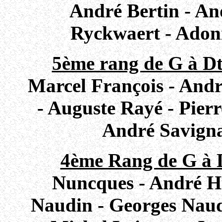
André Bertin - A
Ryckwaert - Adoni
5ème rang de G à Dt
Marcel François - Andr
- Auguste Rayé - Pierr
André Savignac
4ème Rang de G à D
Nuncques - André Hut
Naudin - Georges Naudi