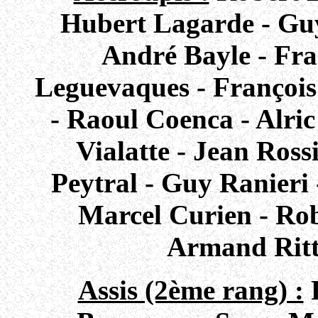
Hubert Lagarde - Guy
André Bayle - Fra
Leguevaques - François
- Raoul Coenca - Alric
Vialatte - Jean Ross
Peytral - Guy Ranieri 
Marcel Curien - Rob
Armand Rittn
Assis (2ème rang) :
F