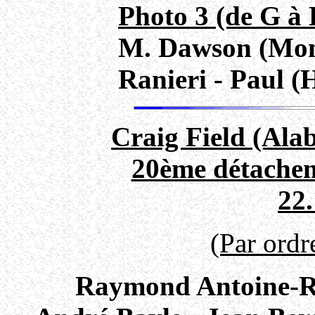
Photo 3 (de G à 
M. Dawson (Mon
Ranieri - Paul (H
Craig Field (Ala
20ème détache
22.
(Par ordr
Raymond Antoine-Ri