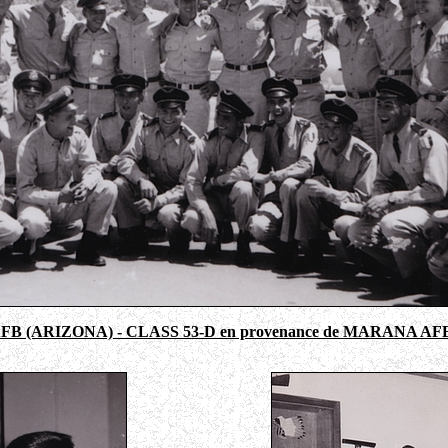
B (ARIZONA) - CLASS 53-D en provenance de MARANA AF