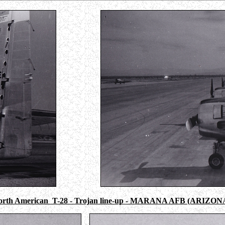
orth American T-28 - Trojan line-up - MARANA AFB (ARIZONA